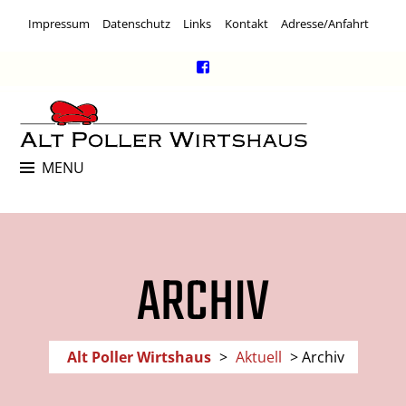
Skip
Impressum
Datenschutz
Links
Kontakt
Adresse/Anfahrt
to
content
Facebook
Link
ALT POLLER WIRTSHAUS
MENU
Kneipe, Restaurant & Kulturlokal
ARCHIV
Alt Poller Wirtshaus
>
Aktuell
>
Archiv