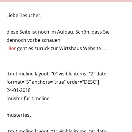
Liebe Besucher,
diese Seite ist noch im Aufbau. Schön, dass Sie
dennoch vorbeischauen.
Hier
geht es zurück zur Wirtshaus Website …
[tm-timeline layout=“0″ visible-items=“2″ date-
format=“5″ anchors=“true“ order=“DESC“]
24-01-2018
muster für timeline
mustertest
[tm-timeline layout=“1″ visible-items=“4″ date-