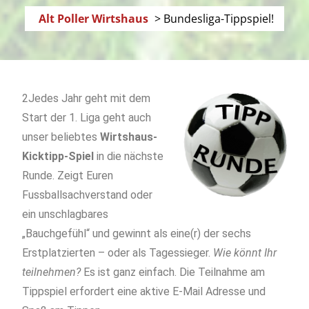
Alt Poller Wirtshaus
>
Bundesliga-Tippspiel!
2
Jedes Jahr geht mit dem
Start der 1. Liga geht auch
unser beliebtes
Wirtshaus-
Kicktipp-Spiel
in die nächste
Runde. Zeigt Euren
Fussballsachverstand oder
ein unschlagbares
„Bauchgefühl“ und gewinnt als eine(r) der sechs
Erstplatzierten – oder als Tagessieger.
Wie könnt Ihr
teilnehmen?
Es ist ganz einfach. Die Teilnahme am
Tippspiel erfordert eine aktive E-Mail Adresse und