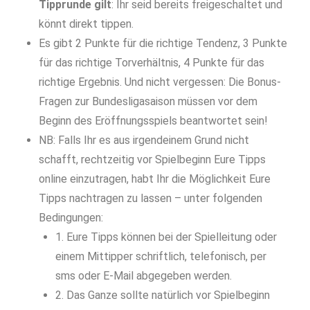
Tipprunde gilt
: Ihr seid bereits freigeschaltet und
könnt direkt tippen.
Es gibt 2 Punkte für die richtige Tendenz, 3 Punkte
für das richtige Torverhältnis, 4 Punkte für das
richtige Ergebnis. Und nicht vergessen: Die Bonus-
Fragen zur Bundesligasaison müssen vor dem
Beginn des Eröffnungsspiels beantwortet sein!
NB: Falls Ihr es aus irgendeinem Grund nicht
schafft, rechtzeitig vor Spielbeginn Eure Tipps
online einzutragen, habt Ihr die Möglichkeit Eure
Tipps nachtragen zu lassen – unter folgenden
Bedingungen:
1. Eure Tipps können bei der Spielleitung oder
einem Mittipper schriftlich, telefonisch, per
sms oder E-Mail abgegeben werden.
2. Das Ganze sollte natürlich vor Spielbeginn