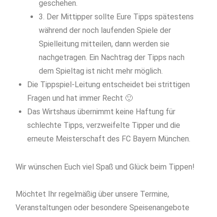
geschehen.
3. Der Mittipper sollte Eure Tipps spätestens
während der noch laufenden Spiele der
Spielleitung mitteilen, dann werden sie
nachgetragen. Ein Nachtrag der Tipps nach
dem Spieltag ist nicht mehr möglich.
Die Tippspiel-Leitung entscheidet bei strittigen
Fragen und hat immer Recht 🙂
Das Wirtshaus übernimmt keine Haftung für
schlechte Tipps, verzweifelte Tipper und die
erneute Meisterschaft des FC Bayern München.
Wir wünschen Euch viel Spaß und Glück beim Tippen!
Möchtet Ihr regelmäßig über unsere Termine,
Veranstaltungen oder besondere Speisenangebote