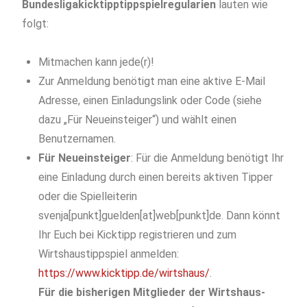
Bundesligakicktipptippspielregularien
lauten wie
folgt:
Mitmachen kann jede(r)!
Zur Anmeldung benötigt man eine aktive E-Mail
Adresse, einen Einladungslink oder Code (siehe
dazu „Für Neueinsteiger“) und wählt einen
Benutzernamen.
Für Neueinsteiger
: Für die Anmeldung benötigt Ihr
eine Einladung durch einen bereits aktiven Tipper
oder die Spielleiterin
svenja[punkt]guelden[at]web[punkt]de. Dann könnt
Ihr Euch bei Kicktipp registrieren und zum
Wirtshaustippspiel anmelden:
https://www.kicktipp.de/wirtshaus/
.
Für die bisherigen Mitglieder der Wirtshaus-