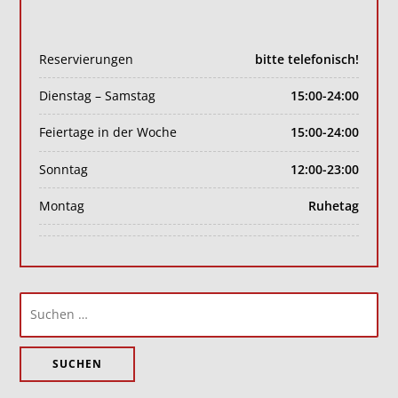
Reservierungen
bitte telefonisch!
Dienstag – Samstag
15:00-24:00
Feiertage in der Woche
15:00-24:00
Sonntag
12:00-23:00
Montag
Ruhetag