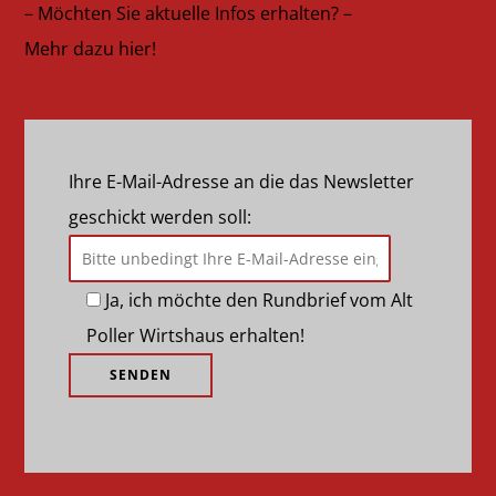
– Möchten Sie aktuelle Infos erhalten? –
Mehr dazu hier!
Ihre E-Mail-Adresse an die das Newsletter
geschickt werden soll:
Ja, ich möchte den Rundbrief vom Alt
Poller Wirtshaus erhalten!