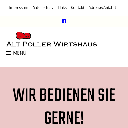
Skip
Impressum
Datenschutz
Links
Kontakt
Adresse/Anfahrt
to
content
Facebook
Link
ALT POLLER WIRTSHAUS
MENU
Kneipe, Restaurant & Kulturlokal
WIR BEDIE­NEN SIE
GERNE!