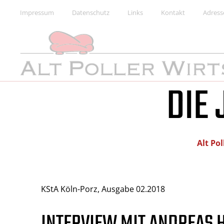
Skip
Impressum
Datenschutz
Links
Kontakt
Adress
to
content
ALT POLLER WIRTSHAUS
DIE 
Kneipe, Restaurant & Kulturlokal
Alt Po
KStA Köln-Porz, Ausgabe 02.2018