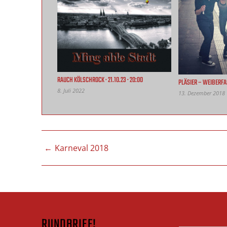
RAUCH KÖLSCHROCK · 21.10.23 · 20:00
PLÄSIER – WEIBERFA
8. Juli 2022
13. Dezember 2018
BEITRAGSNAVIGATIO
Karneval 2018
RUNDBRIEF!