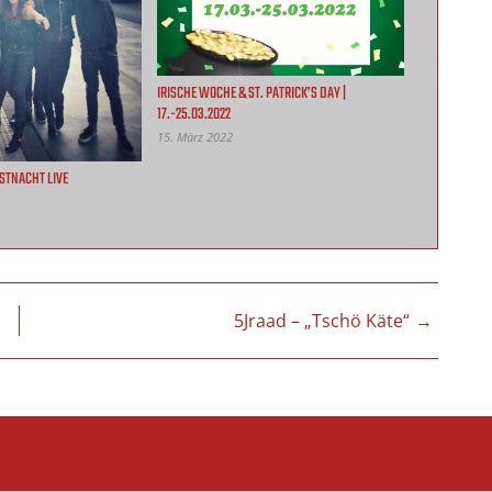
IRISCHE WOCHE & ST. PATRICK’S DAY |
17.-25.03.2022
15. März 2022
STNACHT LIVE
N
5Jraad – „Tschö Käte“