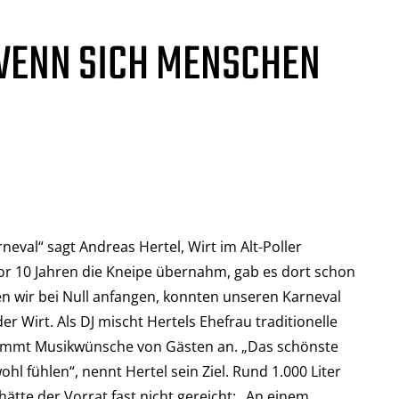
 WENN SICH MENSCHEN
neval“ sagt Andreas Hertel, Wirt im Alt-Poller
vor 10 Jahren die Kneipe übernahm, gab es dort schon
en wir bei Null anfangen, konnten unseren Karneval
der Wirt. Als DJ mischt Hertels Ehefrau traditionelle
immt Musikwünsche von Gästen an. „Das schönste
ohl fühlen“, nennt Hertel sein Ziel. Rund 1.000 Liter
hätte der Vorrat fast nicht gereicht: „An einem