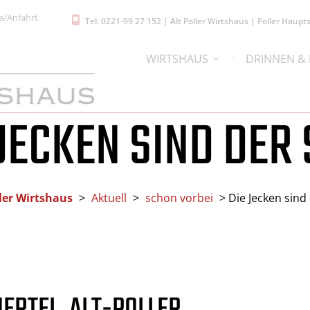
e/Anfahrt
Tel: 0221-99 27 152 | Alt Poller Wirtshaus | Poller Hau
WIRTSHAUS
DRINNEN &
JECKEN SIND DER
ller Wirtshaus
>
Aktuell
>
schon vorbei
>
Die Jecken sind