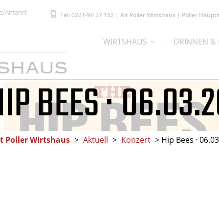
e/Anfahrt
Tel: 0221-99 27 152 | Alt Poller Wirtshaus | Poller Hau
WIRTSHAUS
DRINNEN &
HIP BEES · 06.03.2
t Poller Wirtshaus
>
Aktuell
>
Konzert
>
Hip Bees · 06.03