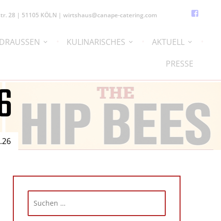
ptstr. 28 | 51105 KÖLN | wirtshaus@canape-catering.com
Face
Link
 DRAUSSEN
KULINARISCHES
AKTUELL
PRESSE
6
.26
Suchen
nach: