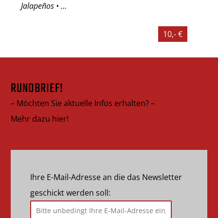
Jalapeños • …
10,- €
RUNDBRIEF!
– Möchten Sie aktuelle Infos erhalten? –
Mehr dazu hier!
Ihre E-Mail-Adresse an die das Newsletter
geschickt werden soll: