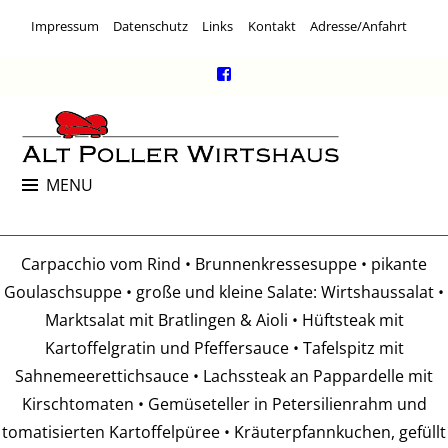
Skip
Impressum
Datenschutz
Links
Kontakt
Adresse/Anfahrt
to
content
Facebook
Link
ALT POLLER WIRTSHAUS
MENU
Kneipe, Restaurant & Kulturlokal
Carpacchio vom Rind • Brunnenkressesuppe • pikante
Goulaschsuppe • große und kleine Salate: Wirtshaussalat •
Marktsalat mit Bratlingen & Aioli • Hüftsteak mit
Kartoffelgratin und Pfeffersauce • Tafelspitz mit
Sahnemeerettichsauce • Lachssteak an Pappardelle mit
Kirschtomaten • Gemüseteller in Petersilienrahm und
tomatisierten Kartoffelpüree • Kräuterpfannkuchen, gefüllt