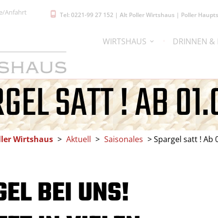
e/Anfahrt
Tel: 0221-99 27 152 | Alt Poller Wirtshaus | Poller Hau
WIRTSHAUS
DRINNEN &
GEL SATT ! AB 01.
ller Wirtshaus
>
Aktuell
>
Saisonales
>
Spargel satt ! Ab 
EL BEI UNS!