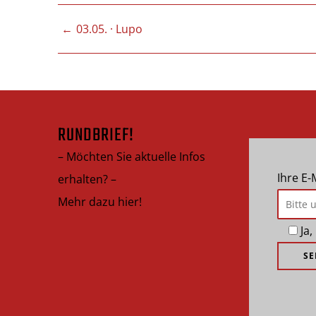
BEITRAGSNAVIGATIO
03.05. · Lupo
RUNDBRIEF!
– Möchten Sie aktuelle Infos
Ihre E-
erhalten? –
Mehr dazu hier!
Ja