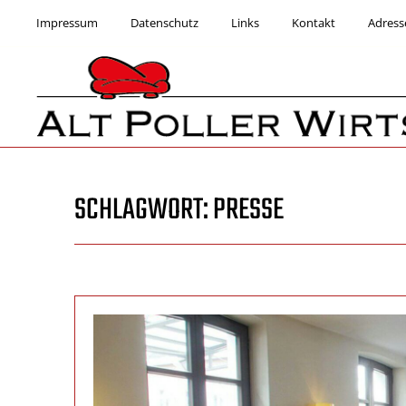
Skip
Impressum
Datenschutz
Links
Kontakt
Adress
to
content
ALT POLLER WIRTSHAUS
Kneipe, Restaurant & Kulturlokal
SCHLAGWORT:
PRESSE