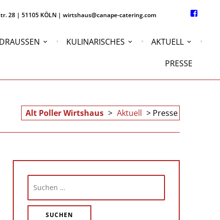
ptstr. 28 | 51105 KÖLN | wirtshaus@canape-catering.com
Face
Link
 DRAUSSEN
KULINARISCHES
AKTUELL
PRESSE
Alt Poller Wirtshaus
>
Aktuell
>
Presse
Suchen
nach: