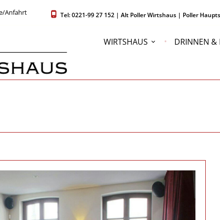
e/Anfahrt
Tel: 0221-99 27 152 | Alt Poller Wirtshaus | Poller Hau
WIRTSHAUS
DRINNEN &