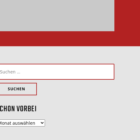
uchen
ach:
CHON VORBEI
chon
orbei