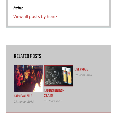
heinz
View all posts by heinz
RELATED POSTS
LIVE PROBE
29. April 2018
TAG DES BIERES ·
23.4.19
KARNEVAL 2018
13. März 2019
29. Januar 2018