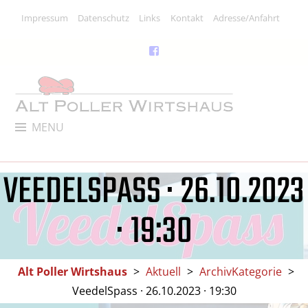
Skip
Impressum
Datenschutz
Links
Kontakt
Adresse/Anfahrt
to
content
Facebook
Link
ALT POLLER WIRTSHAUS
MENU
Kneipe, Restaurant & Kulturlokal
VEEDELSPASS · 26.10.2023
· 19:30
Alt Poller Wirtshaus
>
Aktuell
>
ArchivKategorie
>
VeedelSpass · 26.10.2023 · 19:30