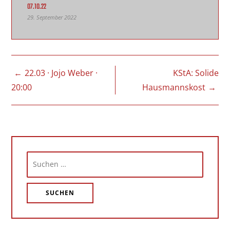
07.10.22
29. September 2022
BEITRAGSNAVIGATION
22.03 · Jojo Weber ·
KStA: Solide
20:00
Hausmannskost
Suchen
nach: