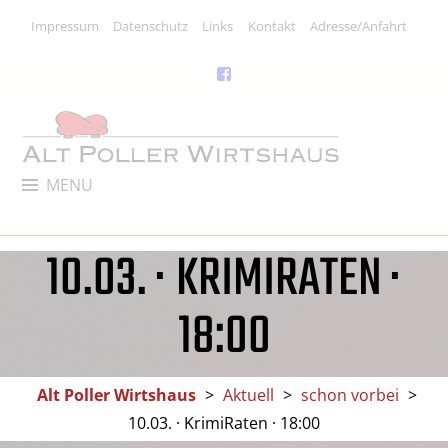
Skip
Impressum
Datenschutz
Links
Kontakt
Adresse/Anfahrt
to
content
Facebook
Link
ALT POLLER WIRTSHAUS
MENU
Kneipe, Restaurant & Kulturlokal
10.03. · KRIMIRATEN ·
18:00
Alt Poller Wirtshaus
>
Aktuell
>
schon vorbei
>
10.03. · KrimiRaten · 18:00