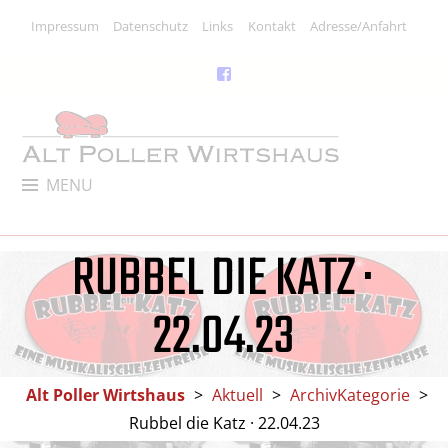
Impressum
Datenschutz
Links
Kontakt
Adresse/Anfahrt
ALT POLLER WIRTSHAUS
MENU
Kneipe, Restaurant & Kulturlokal
RUBBEL DIE KATZ ·
22.04.23
Alt Poller Wirtshaus
>
Aktuell
>
ArchivKategorie
>
Rubbel die Katz · 22.04.23