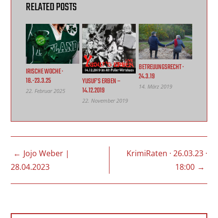
RELATED POSTS
BETREUUNGSRECHT ·
IRISCHE WOCHE ·
24.3.19
18.-23.3.25
YUSUF’S ERBEN –
14. März 2019
14.12.2019
22. Februar 2025
22. November 2019
Jojo Weber |
KrimiRaten · 26.03.23 ·
28.04.2023
18:00