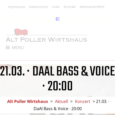
Skip
Impressum
Datenschutz
Links
Kontakt
Adresse/Anfahrt
to
content
Facebook
Link
ALT POLLER WIRTSHAUS
MENU
Kneipe, Restaurant & Kulturlokal
21.03. · DAAL BASS & VOICE
· 20:00
Alt Poller Wirtshaus
>
Aktuell
>
Konzert
>
21.03. ·
DaAl Bass & Voice · 20:00