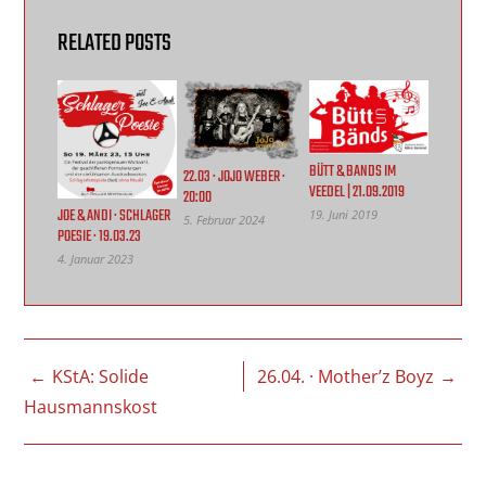
RELATED POSTS
BÜTT & BANDS IM
22.03 · JOJO WEBER ·
VEEDEL | 21.09.2019
20:00
JOE & ANDI · SCHLAGER
19. Juni 2019
5. Februar 2024
POESIE · 19.03.23
4. Januar 2023
BEITRAGSNAVIGATION
KStA: Solide
26.04. · Mother’z Boyz
Hausmannskost